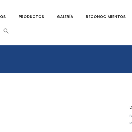
MOS
PRODUCTOS
GALERÍA
RECONOCIMIENTOS
Search
for:
Search Button
D
P
M