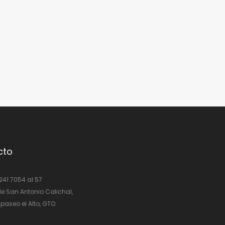
cto
 241 7054 al 57
e San Antonio Calichal,
paseo el Alto, GTO.