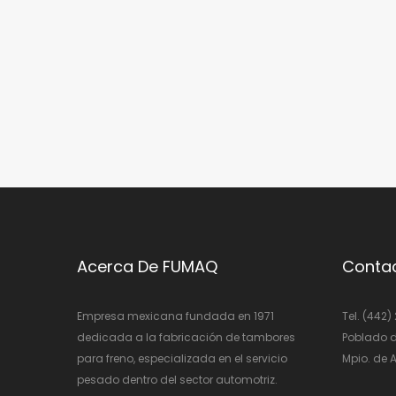
Acerca De FUMAQ
Conta
Empresa mexicana fundada en 1971
Tel. (442)
dedicada a la fabricación de tambores
Poblado d
para freno, especializada en el servicio
Mpio. de A
pesado dentro del sector automotriz.