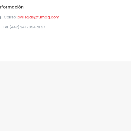
nformación
Correo:
pvillegas@fumaq.com
Tel. (442) 241 7054 al 57