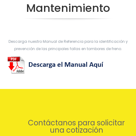
Mantenimiento
LANGUAGE SWITCHER
Garantía
Search
Nuevos Productos
for:
Search Button
Descarga nuestro Manual de Referencia para la identificación y
prevención de las principales fallas en tambores de freno.
Contáctanos para solicitar
una cotización