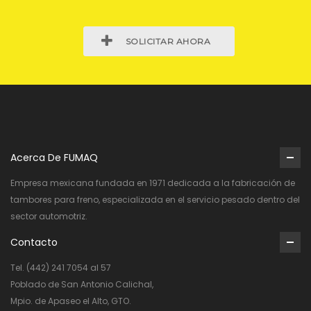
SOLICITAR AHORA
Acerca De FUMAQ
Empresa mexicana fundada en 1971 dedicada a la fabricación de
tambores para freno, especializada en el servicio pesado dentro del
sector automotriz.
Contacto
Tel. (442) 241 7054 al 57
Poblado de San Antonio Calichal,
Mpio. de Apaseo el Alto, GTO.