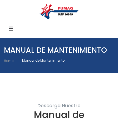
INICIO
MANUAL DE MANTENIMIENTO
QUIENES SOMOS
Manual de Mantenimiento
Home
PRODUCTOS
GALERÍA
Lista de Productos
RECONOCIMIENTOS
Referencias Cruzadas
Descarga Nuestro
Manual de
CONTACTO
Manual de Mantenimiento